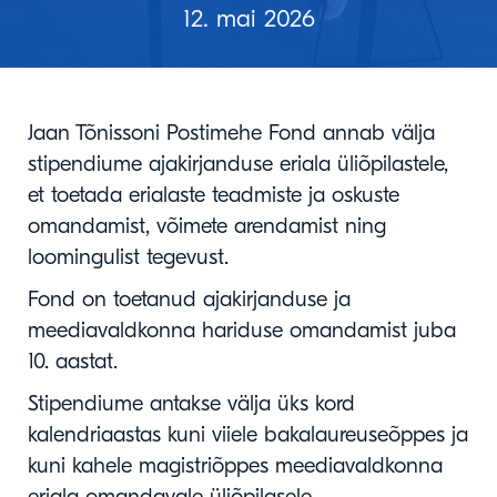
12. mai 2026
Jaan Tõnissoni Postimehe Fond annab välja
stipendiume ajakirjanduse eriala üliõpilastele,
et toetada erialaste teadmiste ja oskuste
omandamist, võimete arendamist ning
loomingulist tegevust.
Fond on toetanud ajakirjanduse ja
meediavaldkonna hariduse omandamist juba
10. aastat.
Stipendiume antakse välja üks kord
kalendriaastas kuni viiele bakalaureuseõppes ja
kuni kahele magistriõppes meediavaldkonna
eriala omandavale üliõpilasele.