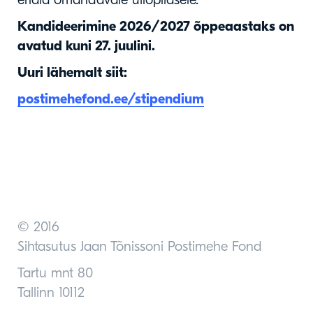
Kandideerimine 2026/2027 õppeaastaks on
avatud kuni 27. juulini.
Uuri lähemalt siit:
postimehefond.ee/stipendium
© 2016
Sihtasutus Jaan Tõnissoni Postimehe Fond
Tartu mnt 80
Tallinn 10112