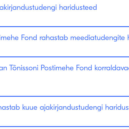
akirjandustudengi haridusteed
timehe Fond rahastab meediatudengite 
aan Tõnissoni Postimehe Fond korraldava
astab kuue ajakirjandustudengi haridu