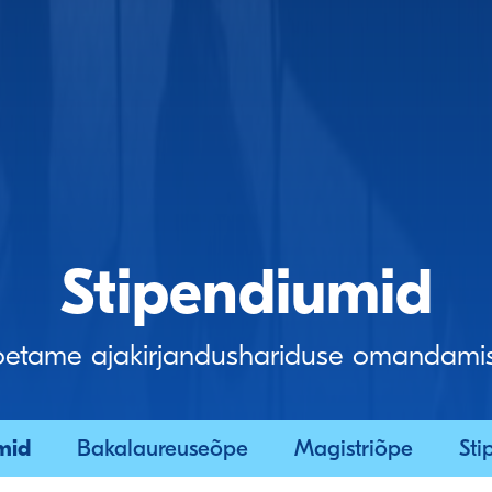
Stipendiumid
oetame ajakirjandushariduse omandamis
mid
Bakalaureuseõpe
Magistriõpe
Sti