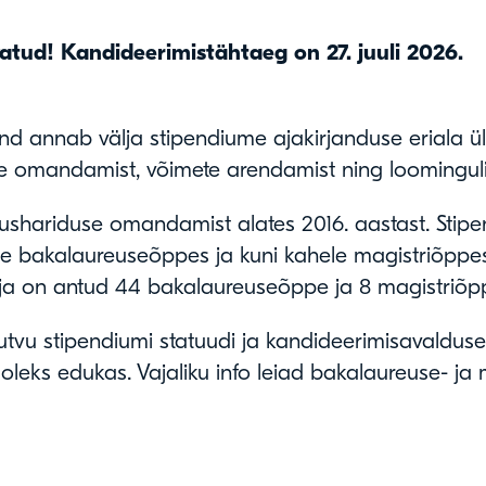
tud! Kandideerimistähtaeg on 27. juuli 2026.
d annab välja stipendiume ajakirjanduse eriala üli
te omandamist, võimete arendamist ning loominguli
ushariduse omandamist alates 2016. aastast. Stipe
iele bakalaureuseõppes ja kuni kahele magistriõpp
lja on antud 44 bakalaureuseõppe ja 8 magistriõpp
utvu stipendiumi statuudi ja kandideerimisavalduseg
oleks edukas. Vajaliku info leiad bakalaureuse- ja