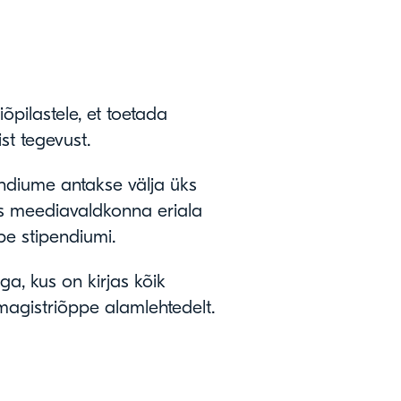
õpilastele, et toetada
st tegevust.
ndiume antakse välja üks
es meediavaldkonna eriala
e stipendiumi.
a, kus on kirjas kõik
 magistriõppe alamlehtedelt.