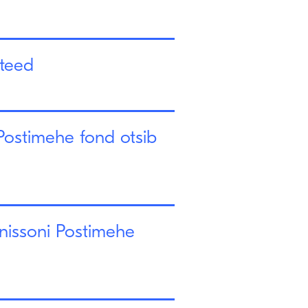
steed
Postimehe fond otsib
õnissoni Postimehe