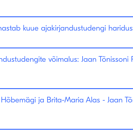
astab kuue ajakirjandustudengi haridu
ndustudengite võimalus: Jaan Tõnissoni 
t Hõbemägi ja Brita-Maria Alas - Jaan T