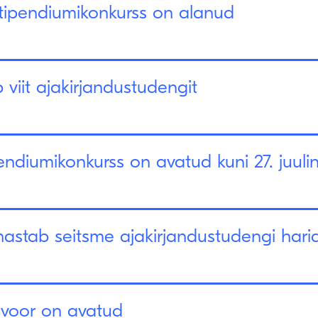
stipendiumikonkurss on alanud
viit ajakirjandustudengit
diumikonkurss on avatud kuni 27. juulin
astab seitsme ajakirjandustudengi hari
svoor on avatud