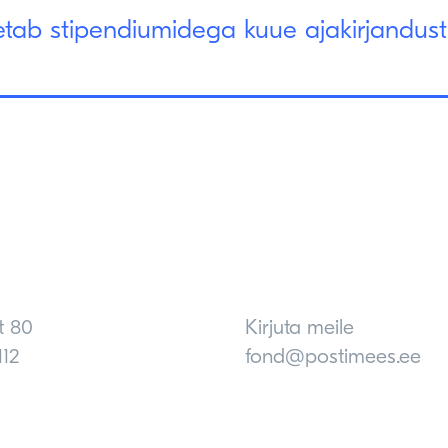
tab stipendiumidega kuue ajakirjandus
t 80
Kirjuta meile
112
fond@postimees.ee