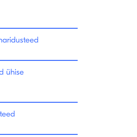
haridusteed
d ühise
steed