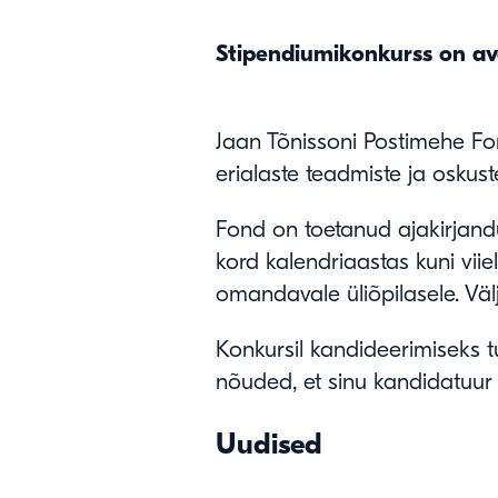
Stipendiumikonkurss on ava
Jaan Tõnissoni Postimehe Fon
erialaste teadmiste ja oskus
Fond on toetanud ajakirjand
kord kalendriaastas kuni vi
omandavale üliõpilasele. Vä
Konkursil kandideerimiseks t
nõuded, et sinu kandidatuur 
Uudised