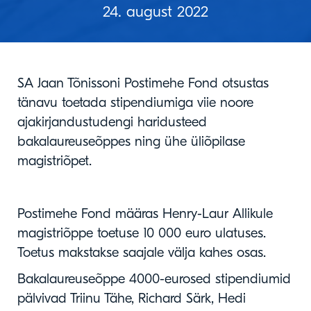
24. august 2022
SA Jaan Tõnissoni Postimehe Fond otsustas
tänavu toetada stipendiumiga viie noore
ajakirjandustudengi haridusteed
bakalaureuseõppes ning ühe üliõpilase
magistriõpet.
Postimehe Fond määras Henry-Laur Allikule
magistriõppe toetuse 10 000 euro ulatuses.
Toetus makstakse saajale välja kahes osas.
Bakalaureuseõppe 4000-eurosed stipendiumid
pälvivad Triinu Tähe, Richard Särk, Hedi