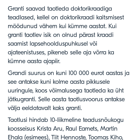
Granti saavad taotleda doktorikraadiga
teadlased, kellel on doktorikraadi kaitsmisest
möödunud vähem kui kümme aastat. Kui
granti taotlev isik on olnud pärast kraadi
saamist lapsehoolduspuhkusel või
ajateenistuses, pikeneb selle aja võrra ka
kümne aasta ajapiir.
Grandi suurus on kuni 100 000 eurot aastas ja
see antakse kuni kolme aasta pikkusele
uuringule, koos võimalusega taotleda ka üht
jätkugranti. Selle aasta taotlusvoorus antakse
välja eeldatavalt kaks granti.
Taotlusi hindab 10-liikmeline teadusnõukogu
koosseisus Krista Aru, Raul Eamets, Martin
Ehala (esimees), Tiit Hennoste, Toomas Kiho,