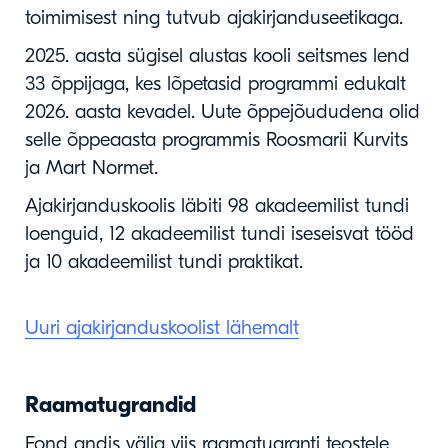
toimimisest ning tutvub ajakirjanduseetikaga.
2025. aasta sügisel alustas kooli seitsmes lend
33 õppijaga, kes lõpetasid programmi edukalt
2026. aasta kevadel. Uute õppejõududena olid
selle õppeaasta programmis Roosmarii Kurvits
ja Mart Normet.
Ajakirjanduskoolis läbiti 98 akadeemilist tundi
loenguid, 12 akadeemilist tundi iseseisvat tööd
ja 10 akadeemilist tundi praktikat.
Uuri ajakirjanduskoolist lähemalt
Raamatugrandid
Fond andis välja viis raamatugranti teostele,