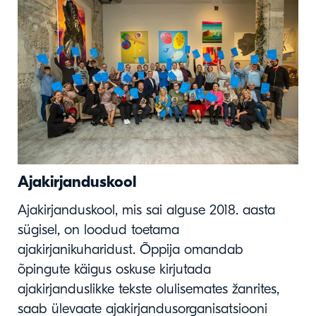
Ajakirjanduskool
Ajakirjanduskool, mis sai alguse 2018. aasta
sügisel, on loodud toetama
ajakirjanikuharidust. Õppija omandab
õpingute käigus oskuse kirjutada
ajakirjanduslikke tekste olulisemates žanrites,
saab ülevaate ajakirjandusorganisatsiooni