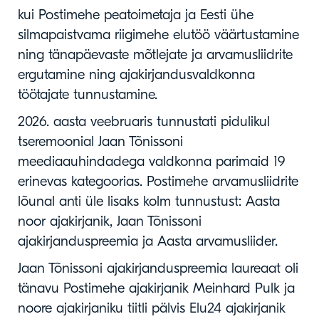
kui Postimehe peatoimetaja ja Eesti ühe
silmapaistvama riigimehe elutöö väärtustamine
ning tänapäevaste mõtlejate ja arvamusliidrite
ergutamine ning ajakirjandusvaldkonna
töötajate tunnustamine.
2026. aasta veebruaris tunnustati pidulikul
tseremoonial Jaan Tõnissoni
meediaauhindadega valdkonna parimaid 19
erinevas kategoorias. Postimehe arvamusliidrite
lõunal anti üle lisaks kolm tunnustust: Aasta
noor ajakirjanik, Jaan Tõnissoni
ajakirjanduspreemia ja Aasta arvamusliider.
Jaan Tõnissoni ajakirjanduspreemia laureaat oli
tänavu Postimehe ajakirjanik Meinhard Pulk ja
noore ajakirjaniku tiitli pälvis Elu24 ajakirjanik