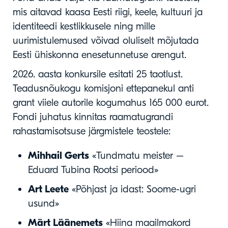
mis aitavad kaasa Eesti riigi, keele, kultuuri ja
identiteedi kestlikkusele ning mille
uurimistulemused võivad oluliselt mõjutada
Eesti ühiskonna enesetunnetuse arengut.
2026. aasta konkursile esitati 25 taotlust.
Teadusnõukogu komisjoni ettepanekul anti
grant viiele autorile kogumahus 165 000 eurot.
Fondi juhatus kinnitas raamatugrandi
rahastamisotsuse järgmistele teostele:
Mihhail Gerts
«Tundmatu meister –
Eduard Tubina Rootsi periood»
Art Leete
«Põhjast ja idast: Soome-ugri
usund»
Märt Läänemets
«Hiina maailmakord