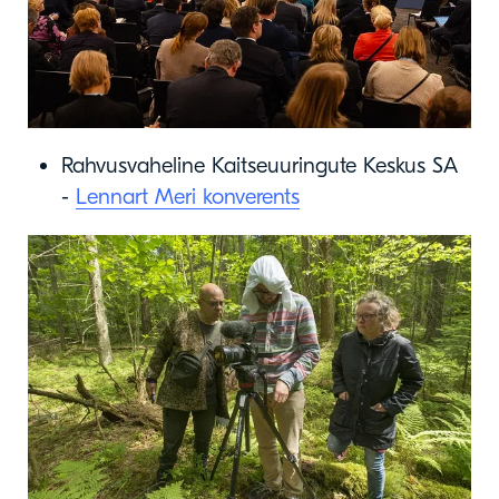
Rahvusvaheline Kaitseuuringute Keskus SA
-
Lennart Meri konverents